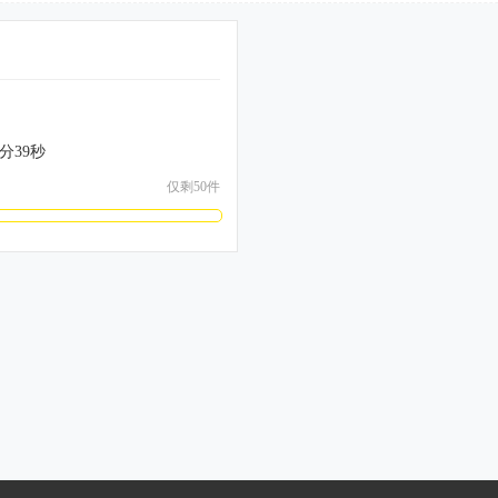
分
39
秒
仅剩50件