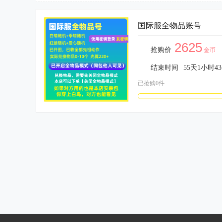
国际服全物品账号
2625
抢购价
金币
结束时间
55
天
1
小时
43
已抢购0件