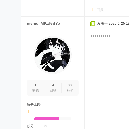
回复
msms_MKzf6dYo
发表于 2026-2-25 13
1111111111
1
9
33
主题
回帖
积分
新手上路
积分
33