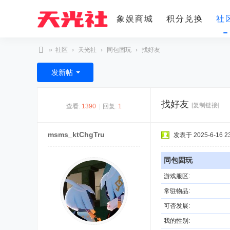
象娱商城
积分兑换
社
»
社区
›
天光社
›
同包固玩
›
找好友
天
发新帖
光
社
找好友
[复制链接]
查看:
1390
|
回复:
1
msms_ktChgTru
发表于 2025-6-16 23
同包固玩
游戏服区:
常驻物品:
可否发展:
我的性别: