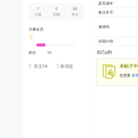
是否成年:
7
0
84
备注名字:
主题
回帖
积分
邀请码:
注册会员
自我介绍:
自己p的
积分
84
本帖子中
关注TA
发消息
您需要
登